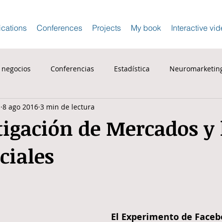
ications
Conferences
Projects
My book
Interactive vi
e negocios
Conferencias
Estadística
Neuromarketin
s
8 ago 2016
3 min de lectura
tigación de Mercados y 
ciales
El Experimento de Face