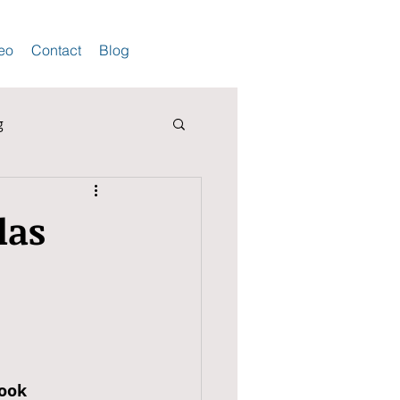
deo
Contact
Blog
g
las
book