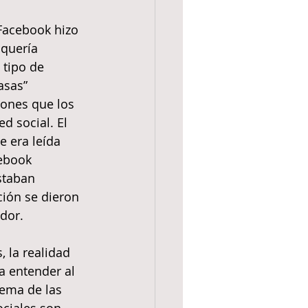
Facebook hizo 
quería 
 tipo de 
asas” 
iones que los 
d social. El 
e era leída 
ebook 
staban 
ción se dieron 
dor.
 la realidad 
a entender al 
tema de las 