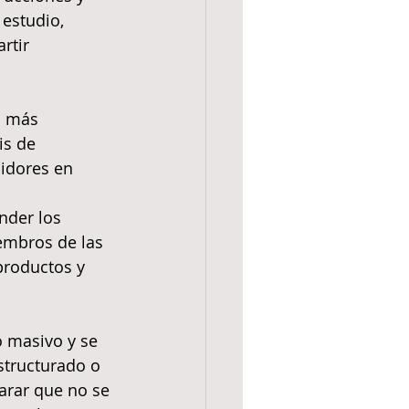
estudio, 
rtir 
s más 
is de 
idores en 
der los 
embros de las 
productos y 
 masivo y se 
structurado o 
arar que no se 