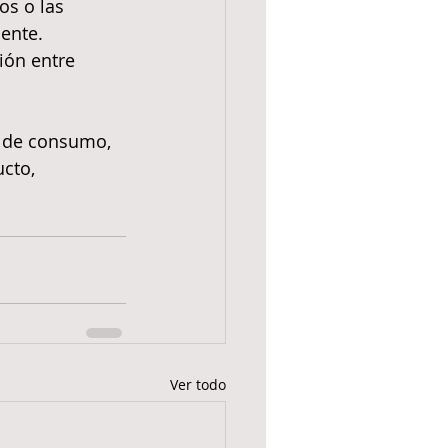
os o las 
ente. 
ón entre 
s de consumo, 
cto, 
Ver todo