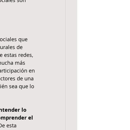
ociales son 
ociales que 
urales de 
e estas redes, 
 mucha más 
rticipación en 
ctores de una 
ién sea que lo 
ntender lo 
omprender el 
De esta 