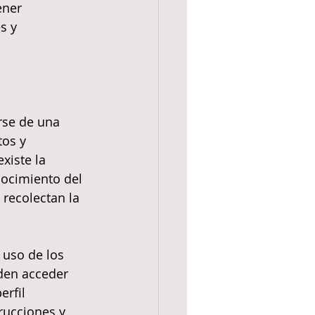
ener 
s y 
rse de una 
os y 
xiste la 
nocimiento del 
recolectan la 
 uso de los 
den acceder 
rfil 
rucciones y 