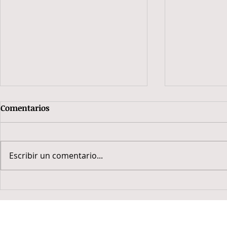
Comentarios
Escribir un comentario...
Analisis fa
Análisis de conglomerados
jerárquicos con SPSS